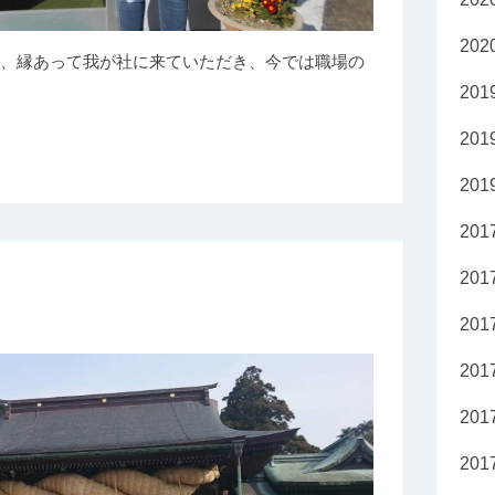
20
.４）、縁あって我が社に来ていただき、今では職場の
20
20
20
20
20
20
20
20
20