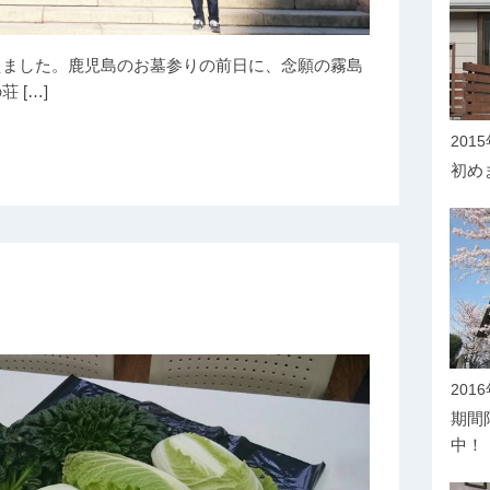
えました。鹿児島のお墓参りの前日に、念願の霧島
 […]
201
初めま
201
期間
中！