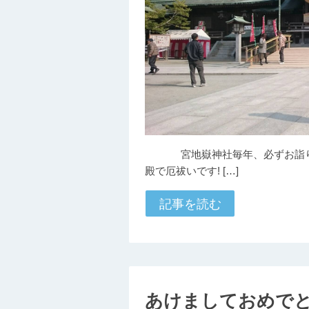
宮地嶽神社毎年、必ずお詣りさ
殿で厄祓いです! […]
記事を読む
あけましておめで