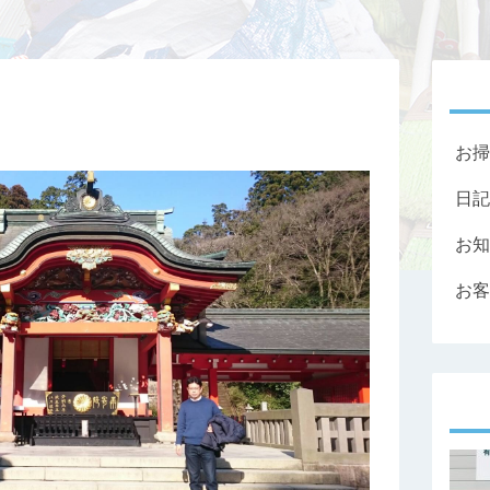
お掃
日記
お知
お客