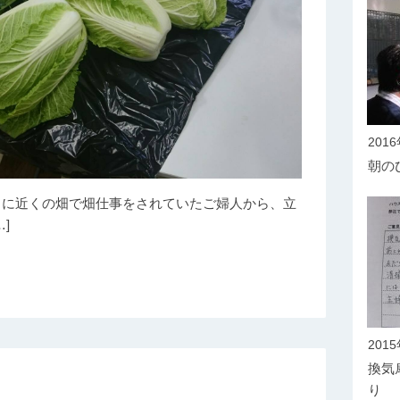
201
朝の
中に近くの畑で畑仕事をされていたご婦人から、立
]
201
換気
り 